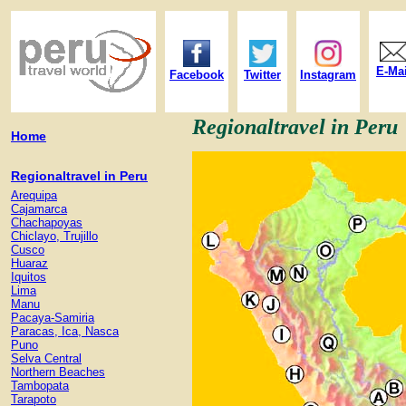
E-Mai
Facebook
Twitter
Instagram
Regionaltravel in Peru
Home
Regionaltravel in Peru
Arequipa
Cajamarca
Chachapoyas
Chiclayo, Trujillo
Cusco
Huaraz
Iquitos
Lima
Manu
Pacaya-Samiria
Paracas, Ica, Nasca
Puno
Selva Central
Northern Beaches
Tambopata
Tarapoto