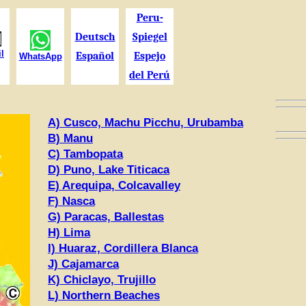
Peru-
Deutsch
Spiegel
l
Español
Espejo
WhatsApp
del Perú
A) Cusco, Machu Picchu, Urubamb
a
B) Manu
C) Tambopata
D) Puno, Lake Titicaca
E) Arequipa, Colcavalley
F) Nasca
G) Paracas, Ballestas
H) Lima
I) Huaraz, Cordillera Blanca
J) Cajamarca
K) Chiclayo, Trujillo
L) Northern Beaches