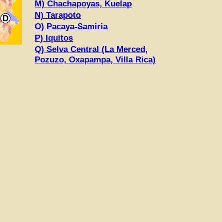
M) Chachapoyas, Kuelap
N) Tarapoto
O) Pacaya-Samiria
P) Iquitos
Q) Selva Central (La Merced,
Pozuzo, Oxapampa, Villa Rica)