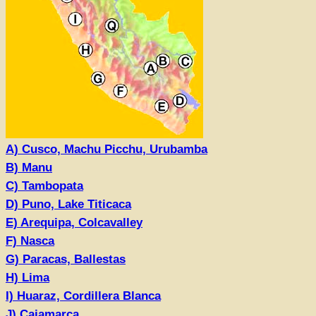
A) Cusco, Machu Picchu, Urubamb
a
B) Manu
C) Tambopata
D) Puno, Lake Titicaca
E) Arequipa, Colcavalley
F) Nasca
G) Paracas, Ballestas
H) Lima
I) Huaraz, Cordillera Blanca
J) Cajamarca