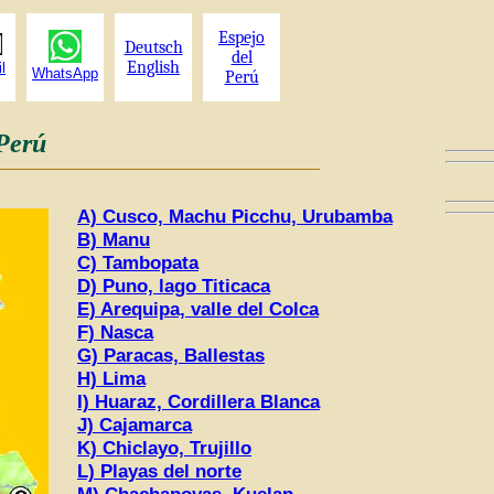
Espejo
Deutsch
del
English
l
WhatsApp
Perú
 Perú
A) Cusco, Machu Picchu, Urubamba
B) Manu
C) Tambopata
D) Puno, lago Titicaca
E) Arequipa, valle del Colca
F) Nasca
G) Paracas, Ballestas
H) Lima
I) Huaraz, Cordillera Blanca
J) Cajamarca
K) Chiclayo, Trujillo
L) Playas del norte