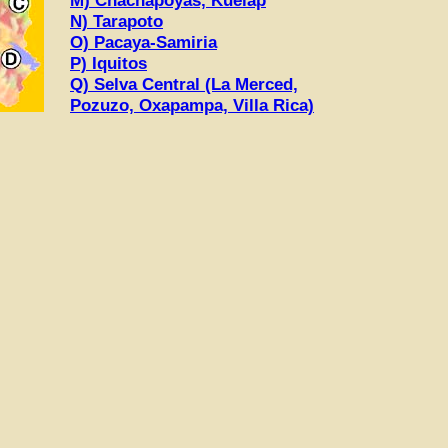
M) Chachapoyas, Kuelap
N) Tarapoto
O) Pacaya-Samiria
P) Iquitos
Q) Selva Central (La Merced,
Pozuzo, Oxapampa, Villa Rica)