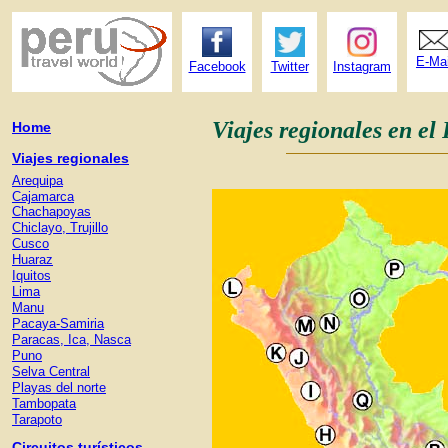
E-Mai
Facebook
Twitter
Instagram
Viajes regionales en el
Home
Viajes regionales
Arequipa
Cajamarca
Chachapoyas
Chiclayo, Trujillo
Cusco
Huaraz
Iquitos
Lima
Manu
Pacaya-Samiria
Paracas, Ica, Nasca
Puno
Selva Central
Playas del norte
Tambopata
Tarapoto
Circuitos turísticos