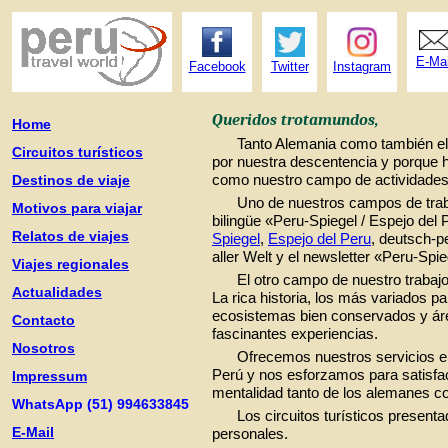
E-Mai
Facebook
Twitter
Instagram
Queridos trotamundos,
Home
Tanto Alemania como también el 
Circuitos turísticos
por nuestra descentencia y porque 
como nuestro campo de actividades
Destinos de viaje
Uno de nuestros campos de traba
Motivos para viajar
bilingüe «Peru-Spiegel / Espejo del 
Relatos de viajes
Spiegel
,
Espejo del Peru
, deutsch-p
aller Welt y el newsletter «Peru-Spi
Viajes regionales
El otro campo de nuestro trabajo
Actualidades
La rica historia, los más variados p
ecosistemas bien conservados y ár
Contacto
fascinantes experiencias.
Nosotros
Ofrecemos nuestros servicios en 
Perú y nos esforzamos para satisf
Impressum
mentalidad tanto de los alemanes c
WhatsApp (51) 994633845
Los circuitos turísticos present
E-Mail
personales.