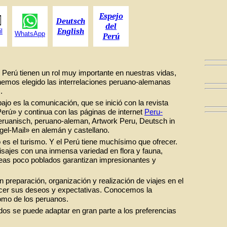
Espejo
Deutsch
del
English
l
WhatsApp
Perú
Perú tienen un rol muy importante en nuestras vidas,
hemos elegido las interrelaciones peruano-alemanas
.
jo es la comunicación, que se inició con la revista
Perú» y continua con las páginas de internet
Peru-
eruanisch, peruano-aleman, Artwork Peru, Deutsch in
egel-Mail» en alemán y castellano.
 es el turismo. Y el Perú tiene muchísimo que ofrecer.
aisajes con una inmensa variedad en flora y fauna,
eas poco poblados garantizan impresionantes y
preparación, organización y realización de viajes en el
acer sus deseos y expectativas. Conocemos la
omo de los peruanos.
ados se puede adaptar en gran parte a los preferencias