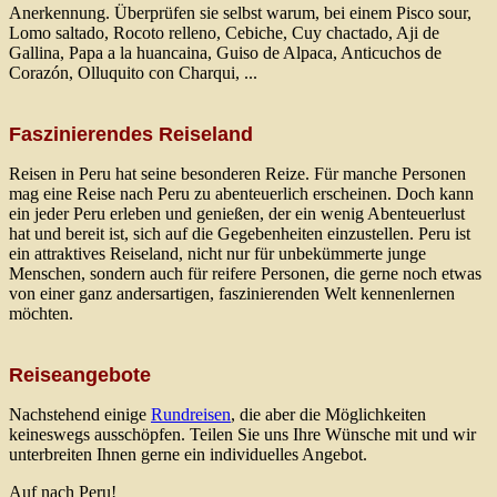
Anerkennung. Überprüfen sie selbst warum, bei einem Pisco sour,
Lomo saltado, Rocoto relleno, Cebiche, Cuy chactado, Aji de
Gallina, Papa a la huancaina, Guiso de Alpaca, Anticuchos de
Corazón, Olluquito con Charqui, ...
Faszinierendes Reiseland
Reisen in Peru hat seine besonderen Reize. Für manche Personen
mag eine Reise nach Peru zu abenteuerlich erscheinen. Doch kann
ein jeder Peru erleben und genießen, der ein wenig Abenteuerlust
hat und bereit ist, sich auf die Gegebenheiten einzustellen. Peru ist
ein attraktives Reiseland, nicht nur für unbekümmerte junge
Menschen, sondern auch für reifere Personen, die gerne noch etwas
von einer ganz andersartigen, faszinierenden Welt kennenlernen
möchten.
Reiseangebote
Nachstehend einige
Rundreisen
, die aber die Möglichkeiten
keineswegs ausschöpfen. Teilen Sie uns Ihre Wünsche mit und wir
unterbreiten Ihnen gerne ein individuelles Angebot.
Auf nach Peru!