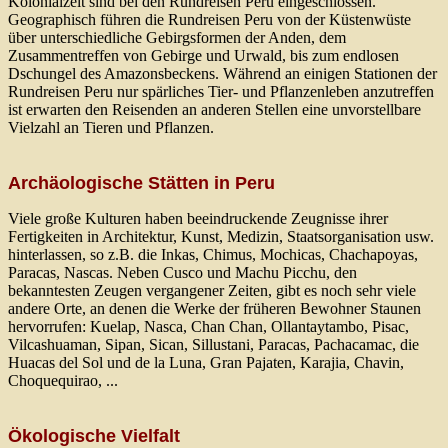
Kolonialzeit sind bei den Rundreisen Peru eingeschlossen.
Geographisch führen die Rundreisen Peru von der Küstenwüste
über unterschiedliche Gebirgsformen der Anden, dem
Zusammentreffen von Gebirge und Urwald, bis zum endlosen
Dschungel des Amazonsbeckens. Während an einigen Stationen der
Rundreisen Peru nur spärliches Tier- und Pflanzenleben anzutreffen
ist erwarten den Reisenden an anderen Stellen eine unvorstellbare
Vielzahl an Tieren und Pflanzen.
Archäologische Stätten in Peru
Viele große Kulturen haben beeindruckende Zeugnisse ihrer
Fertigkeiten in Architektur, Kunst, Medizin, Staatsorganisation usw.
hinterlassen, so z.B. die Inkas, Chimus, Mochicas, Chachapoyas,
Paracas, Nascas. Neben Cusco und Machu Picchu, den
bekanntesten Zeugen vergangener Zeiten, gibt es noch sehr viele
andere Orte, an denen die Werke der früheren Bewohner Staunen
hervorrufen: Kuelap, Nasca, Chan Chan, Ollantaytambo, Pisac,
Vilcashuaman, Sipan, Sican, Sillustani, Paracas, Pachacamac, die
Huacas del Sol und de la Luna, Gran Pajaten, Karajia, Chavin,
Choquequirao, ...
Ökologische Vielfalt