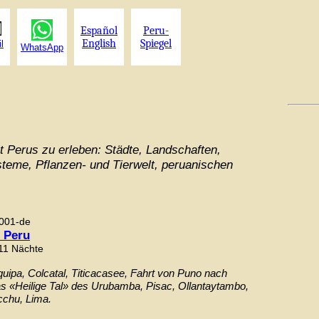
Español
Peru-
English
Spiegel
l
WhatsApp
it Perus zu erleben: Städte, Landschaften,
teme, Pflanzen- und Tierwelt, peruanischen
001-de
s Peru
 11 Nächte
quipa, Colcatal, Titicacasee, Fahrt von Puno nach
s «Heilige Tal» des Urubamba, Pisac, Ollantaytambo,
chu, Lima.