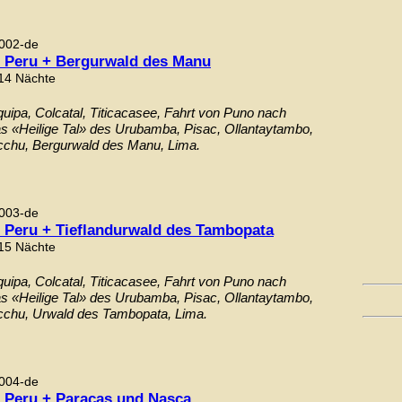
002-de
s Peru + Bergurwald des Manu
 14 Nächte
quipa, Colcatal, Titicacasee, Fahrt von Puno nach
s «Heilige Tal» des Urubamba, Pisac, Ollantaytambo,
chu, Bergurwald des Manu, Lima.
003-de
s Peru + Tieflandurwald des Tambopata
 15 Nächte
quipa, Colcatal, Titicacasee, Fahrt von Puno nach
s «Heilige Tal» des Urubamba, Pisac, Ollantaytambo,
chu, Urwald des Tambopata, Lima.
004-de
s Peru + Paracas und Nasca