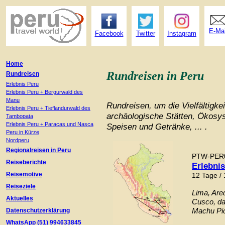
E-Mai
Facebook
Twitter
Instagram
Home
Rundreisen in Peru
Rundreisen
Erlebnis Peru
Erlebnis Peru + Bergurwald des
Manu
Rundreisen, um die Vielfältigke
Erlebnis Peru + Tieflandurwald des
archäologische Stätten, Ökosys
Tambopata
Erlebnis Peru + Paracas und Nasca
Speisen und Getränke, ... .
Peru in Kürze
Nordperu
Regionalreisen in Peru
PTW-PER
Reiseberichte
Erlebni
Reisemotive
12 Tage /
Reiseziele
Lima, Are
Aktuelles
Cusco, da
Machu Pic
Datenschutzerklärung
WhatsApp (51) 994633845