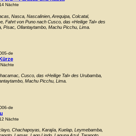
 14 Nächte
acas, Nasca, Nascalinien, Arequipa, Colcatal,
ee, Fahrt von Puno nach Cusco, das «Heilige Tal» des
 Pisac, Ollantaytambo, Machu Picchu, Lima.
005-de
 Kürze
 Nächte
hacamac, Cusco, das «Heilige Tal» des Urubamba,
lantaytambo, Machu Picchu, Lima.
006-de
u
 12 Nächte
clayo, Chachapoyas, Karajía, Kuelap, Leymebamba,
rapoto, Lamas, Lago Lindo, Laguna Azul, Tarapoto,