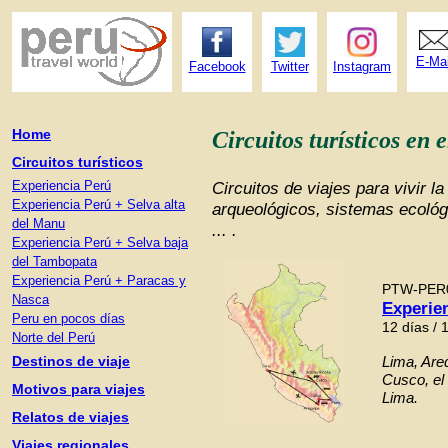
E-Mai
Facebook
Twitter
Instagram
Home
Circuitos turísticos en 
Circuitos turísticos
Experiencia Perú
Circuitos de viajes para vivir l
Experiencia Perú + Selva alta
arqueológicos, sistemas ecológ
del Manu
... .
Experiencia Perú + Selva baja
del Tambopata
Experiencia Perú + Paracas y
PTW-PER
Nasca
Experie
Peru en pocos días
12 días / 
Norte del Perú
Destinos de viaje
Lima, Areq
Cusco, el
Motivos para viajes
Lima.
Relatos de viajes
Viajes regionales