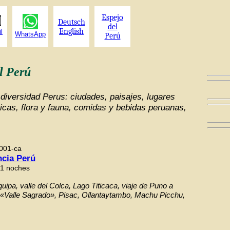
Espejo
Deutsch
del
English
l
WhatsApp
Perú
el Perú
a diversidad Perus: ciudades, paisajes, lugares
icas, flora y fauna, comidas y bebidas peruanas,
001-ca
ncia Perú
11 noches
uipa, valle del Colca, Lago Titicaca, viaje de Puno a
 «Valle Sagrado», Pisac, Ollantaytambo, Machu Picchu,