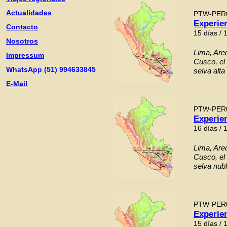
Actualidades
PTW-PER
Experien
Contacto
15 días / 
Nosotros
Lima, Areq
Impressum
Cusco, el
WhatsApp (51) 994633845
selva alta
E-Mail
PTW-PER
Experie
16 días / 
Lima, Areq
Cusco, el
selva nub
PTW-PER
Experie
15 días / 