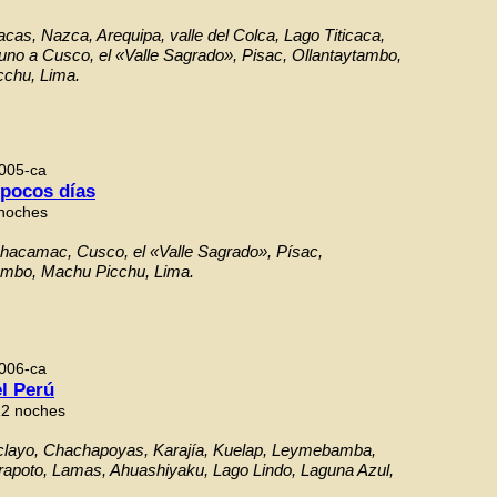
cas, Nazca, Arequipa, valle del Colca, Lago Titicaca,
Puno a Cusco, el «Valle Sagrado», Pisac, Ollantaytambo,
chu, Lima.
005-ca
 pocos días
 noches
hacamac, Cusco, el «Valle Sagrado», Písac,
ambo, Machu Picchu, Lima.
006-ca
l Perú
12 noches
clayo, Chachapoyas, Karajía, Kuelap, Leymebamba,
rapoto, Lamas, Ahuashiyaku, Lago Lindo, Laguna Azul,