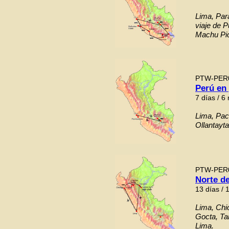
Lima, Para
viaje de 
Machu Pic
PTW-PER
Perú en
7 días / 6
Lima, Pac
Ollantayt
PTW-PER
Norte de
13 días / 
Lima, Chi
Gocta, Ta
Lima.