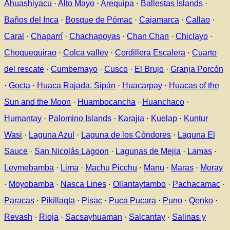
Ahuashiyacu
·
Alto Mayo
·
Arequipa
·
Ballestas Islands
·
Baños del Inca
·
Bosque de Pómac
·
Cajamarca
·
Callao
·
Caral
·
Chaparrí
·
Chachapoyas
·
Chan Chan
·
Chiclayo
·
Choquequirao
·
Colca valley
·
Cordillera Escalera
·
Cuarto
del rescate
·
Cumbemayo
·
Cusco
·
El Brujo
·
Granja Porcón
·
Gocta
·
Huaca Rajada, Sipán
·
Huacarpay
·
Huacas of the
Sun and the Moon
·
Huambocancha
·
Huanchaco
·
Humantay
·
Palomino Islands
·
Karajia
·
Kuelap
·
Kuntur
Wasi
·
Laguna Azul
·
Laguna de los Cóndores
·
Laguna El
Sauce
·
San Nicolás
Lagoon
·
Lagunas de Mejia
·
Lamas
·
Leymebamba
·
Lima
·
Machu Picchu
·
Manu
·
Maras
·
Moray
·
Moyobamba
·
Nasca Lines
·
Ollantaytambo
·
Pachacamac
·
Paracas
·
Pikillaqta
·
Pisac
·
Puca Pucara
·
Puno
·
Qenko
·
Revash
·
Rioja
·
Sacsayhuaman
·
Salcantay
·
Salinas y